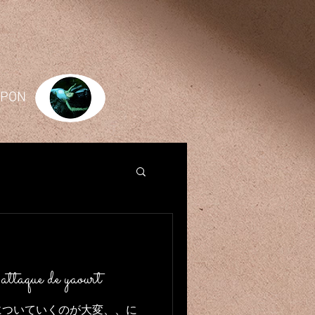
JAPON
e de yaourt
についていくのが大変、、に