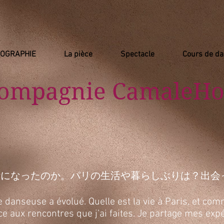
IOGRAPHIE
La pièce
Spectacle
Cours de d
Compagnie
​ CamaleHo
活になったのか。パリの生活や暮らしぶりは？出会
anseuse a évolué. Quelle est la vie à Paris, et comm
râce aux rencontres que j’ai faites. Je partage mes e