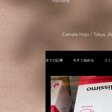
honnête.
​Camale Hoju / Tokyo 
全ての記事
今すぐ始める
コミ