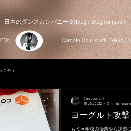
日本のダンスカンパニー のblog / Blog du japon
JAPON
​Camale Hoju staff/ Tokyo 
ュニティ
Danseuse ami
10 déc. 2022
3 min de lecture
ヨーグルト攻撃 attaqu
もう＝学校の授業やら課題