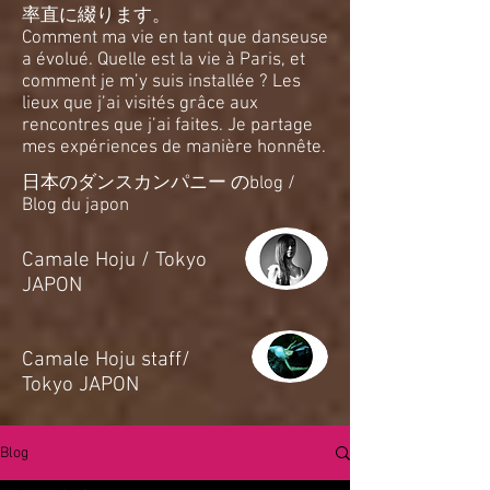
率直に綴ります。
Comment ma vie en tant que danseuse
a évolué. Quelle est la vie à Paris, et
comment je m’y suis installée ? Les
lieux que j’ai visités grâce aux
rencontres que j’ai faites. Je partage
mes expériences de manière honnête.
日本のダンスカンパニー のblog /
Blog du japon
​Camale Hoju / Tokyo
JAPON
​Camale Hoju staff/
Tokyo JAPON
Blog