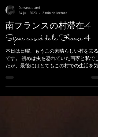
Danseuse ami
24 juil. 2023
2 min de lecture
南フランスの村滞在4
Séjour au sud de la France 4
本日は日曜、もうこの素晴らしい村を去る日
です。 初めは虫を恐れていた画家と私でし
たが、最後にはとてもこの村での生活を気に
入っていました。虫もはじめより怖くありま
せん。というか、初めはあんなに蚊が出て私
は連続５匹も殺したのに、、、そのあと１匹
も出なくなりました。ありがとう。と...