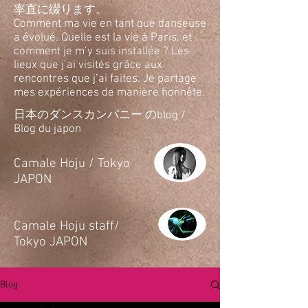
率直に綴ります。
Comment ma vie en tant que danseuse
a évolué. Quelle est la vie à Paris, et
comment je m’y suis installée ? Les
lieux que j’ai visités grâce aux
rencontres que j’ai faites. Je partage
mes expériences de manière honnête.
日本のダンスカンパニー のblog /
Blog du japon
​Camale Hoju / Tokyo
JAPON
​Camale Hoju staff/
Tokyo JAPON
Blog