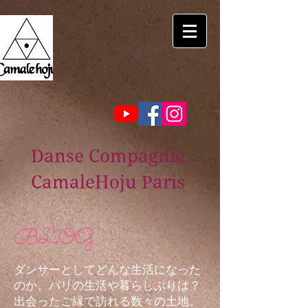
Danse Compagnie
CamaleHoju Paris
BLOG
ダンサーとしてどんな生活になった
のか。パリの生活や暮らしぶりは？
出会ったご縁で訪れる数々の土地。