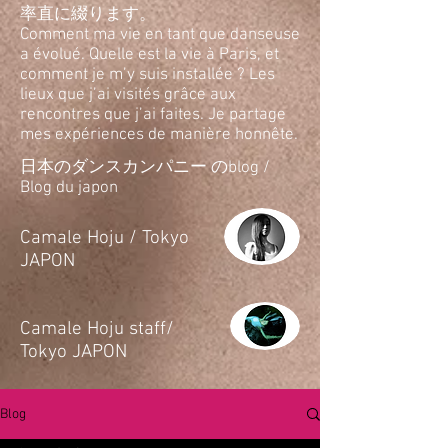
率直に綴ります。
Comment ma vie en tant que danseuse
a évolué. Quelle est la vie à Paris, et
comment je m’y suis installée ? Les
lieux que j’ai visités grâce aux
rencontres que j’ai faites. Je partage
mes expériences de manière honnête.
日本のダンスカンパニー のblog /
Blog du japon
​Camale Hoju / Tokyo
JAPON
​Camale Hoju staff/
Tokyo JAPON
Blog