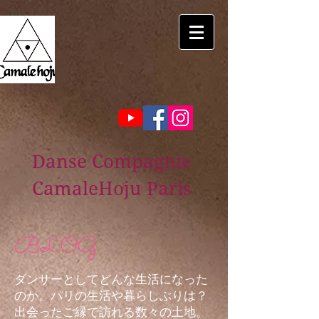
Danse Compagnie
CamaleHoju Paris
BLOG
ダンサーとしてどんな生活になった
のか。パリの生活や暮らしぶりは？
出会ったご縁で訪れる数々の土地。