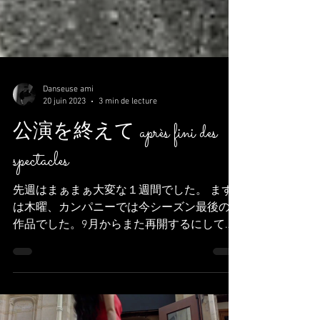
Danseuse ami
20 juin 2023
3 min de lecture
公演を終えて après fini des
spectacles
先週はまぁまぁ大変な１週間でした。 まず
は木曜、カンパニーでは今シーズン最後のA
作品でした。9月からまた再開するにしても
ラスト一本です。去ってしまうダンサーメン
バーもいるので大事に踊りたいなと思いなる
だけ思いっきり力を注ぎました。 に加えて