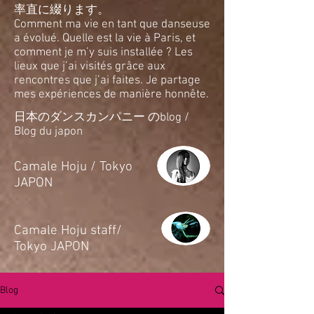
率直に綴ります。
Comment ma vie en tant que danseuse
a évolué. Quelle est la vie à Paris, et
comment je m’y suis installée ? Les
lieux que j’ai visités grâce aux
rencontres que j’ai faites. Je partage
mes expériences de manière honnête.
日本のダンスカンパニー のblog /
Blog du japon
​Camale Hoju / Tokyo
JAPON
​Camale Hoju staff/
Tokyo JAPON
Blog