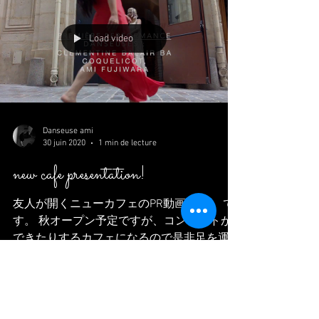
La semaine...
Load video
Danseuse ami
30 juin 2020
1 min de lecture
new cafe presentation!
友人が開くニューカフェのPR動画（？） で
す。 秋オープン予定ですが、コンサートが
できたりするカフェになるので是非足を運ん
でみてください。なかなかこういう場所は最
近規制が厳しくって、数が少ないのです。希
少。 シェアもバシバシよろしく頼んます！