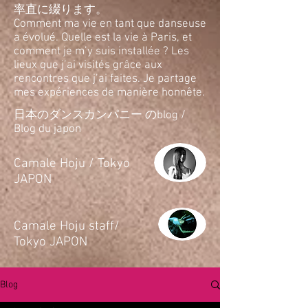
率直に綴ります。
Comment ma vie en tant que danseuse
a évolué. Quelle est la vie à Paris, et
comment je m’y suis installée ? Les
lieux que j’ai visités grâce aux
rencontres que j’ai faites. Je partage
mes expériences de manière honnête.
日本のダンスカンパニー のblog /
Blog du japon
​Camale Hoju / Tokyo
JAPON
​Camale Hoju staff/
Tokyo JAPON
Blog