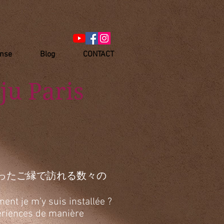
anse
Blog
CONTACT
ju Paris
ったご縁で訪れる数々の
ent je m’y suis installée ?
xpériences de manière