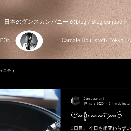
日本のダンスカンパニー のblog / Blog du japon
JAPON
​Camale Hoju staff/ Tokyo 
ュニティ
Danseuse ami
19 mars 2020
3 min de lectu
Confinement jour3
3日目。 今日も相変わらず