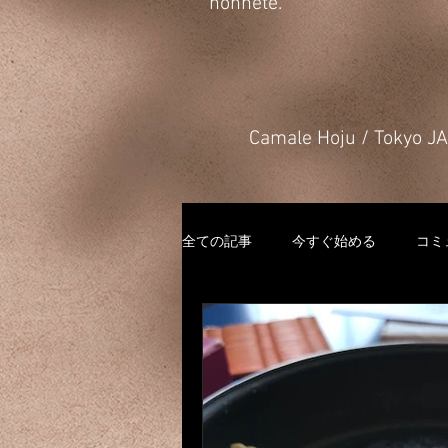
honnête.
​Camale Hoju / Tokyo 
全ての記事
今すぐ始める
コミ