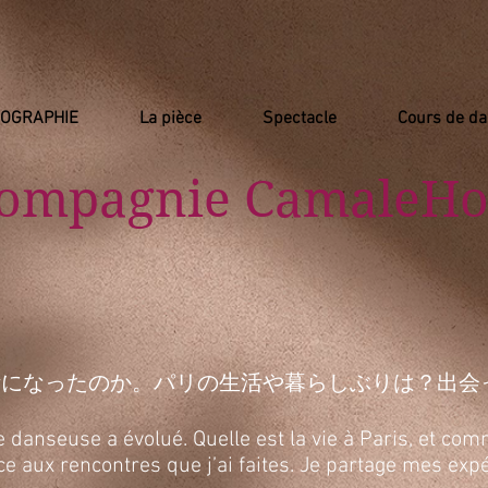
IOGRAPHIE
La pièce
Spectacle
Cours de d
Compagnie
​ CamaleHo
活になったのか。パリの生活や暮らしぶりは？出会
anseuse a évolué. Quelle est la vie à Paris, et comm
râce aux rencontres que j’ai faites. Je partage mes e