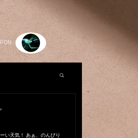
JAPON
re
いーい天気！ あぁ、のんびり