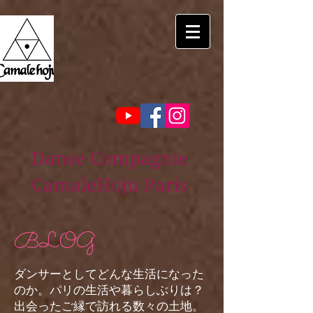
Danse Compagnie
CamaleHoju Paris
BLOG
ダンサーとしてどんな生活になった
のか。パリの生活や暮らしぶりは？
出会ったご縁で訪れる数々の土地。