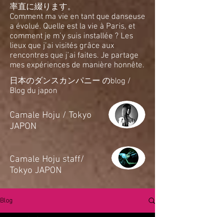
率直に綴ります。
Comment ma vie en tant que danseuse
a évolué. Quelle est la vie à Paris, et
comment je m’y suis installée ? Les
lieux que j’ai visités grâce aux
rencontres que j’ai faites. Je partage
mes expériences de manière honnête.
日本のダンスカンパニー のblog /
Blog du japon
​Camale Hoju / Tokyo
JAPON
​Camale Hoju staff/
Tokyo JAPON
Blog