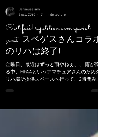
Danseuse ami
3 oct. 2020
3 min de lecture
C'est fait! repetition avec special
guest! スペゲスさんコラボ
のリハは終了!
金曜日、最近はずっと雨やねぇ、、 雨が降
る中、MPAAというアマチュアさんのための
リハ場所提供スペースへ行って、2時間みっ
ちり、第２回ハフラに呼んだスペゲスさんと
のコラボ作品のリハを終えました。 だらだ
らやってもしょうがないかなと思って、フリ
写しを終わらすことにしたのです。...