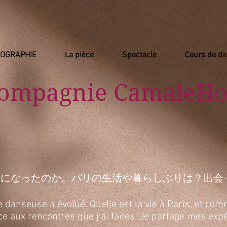
IOGRAPHIE
La pièce
Spectacle
Cours de d
Compagnie
​ CamaleHo
活になったのか。パリの生活や暮らしぶりは？出会
anseuse a évolué. Quelle est la vie à Paris, et comm
râce aux rencontres que j’ai faites. Je partage mes e