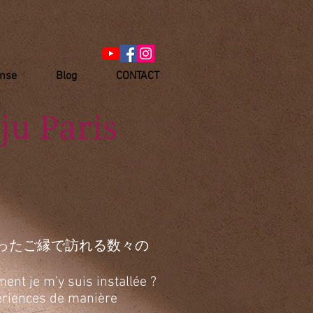
anse
Blog
CONTACT
ju Paris
ったご縁で訪れる数々の
ent je m’y suis installée ?
xpériences de manière