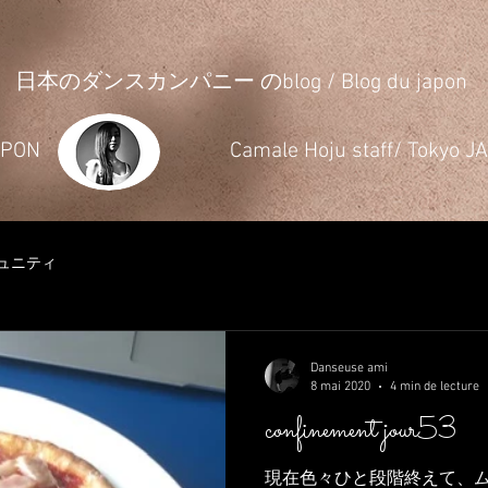
日本のダンスカンパニー のblog / Blog du japon
JAPON
​Camale Hoju staff/ Tokyo 
ュニティ
Danseuse ami
8 mai 2020
4 min de lecture
confinement jour53
現在色々ひと段階終えて、