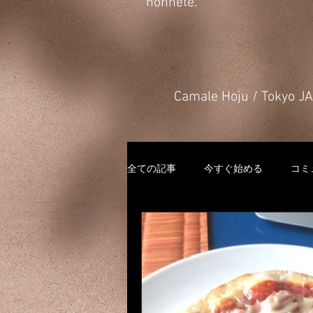
honnête.
​Camale Hoju / Tokyo 
全ての記事
今すぐ始める
コミ