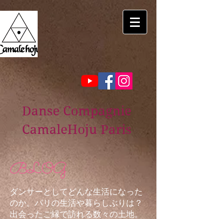
Danse Compagnie
CamaleHoju Paris
BLOG
ダンサーとしてどんな生活になった
のか。パリの生活や暮らしぶりは？
出会ったご縁で訪れる数々の土地。