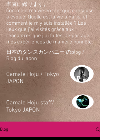
率直に綴ります。
Comment ma vie en tant que danseuse
a évolué. Quelle est la vie à Paris, et
comment je m’y suis installée ? Les
lieux que j’ai visités grâce aux
rencontres que j’ai faites. Je partage
mes expériences de manière honnête.
日本のダンスカンパニー のblog /
Blog du japon
​Camale Hoju / Tokyo
JAPON
​Camale Hoju staff/
Tokyo JAPON
Blog