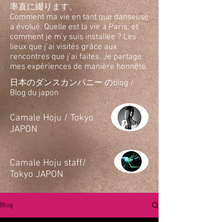
率直に綴ります。
Comment ma vie en tant que danseuse
a évolué. Quelle est la vie à Paris, et
comment je m’y suis installée ? Les
lieux que j’ai visités grâce aux
rencontres que j’ai faites. Je partage
mes expériences de manière honnête.
日本のダンスカンパニー のblog /
Blog du japon
​Camale Hoju / Tokyo
JAPON
​Camale Hoju staff/
Tokyo JAPON
Blog