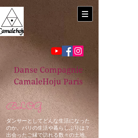
Danse Compagnie
CamaleHoju Paris
BLOG
ダンサーとしてどんな生活になった
のか。パリの生活や暮らしぶりは？
出会ったご縁で訪れる数々の土地。