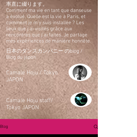
率直に綴ります。
Comment ma vie en tant que danseuse
a évolué. Quelle est la vie à Paris, et
comment je m’y suis installée ? Les
lieux que j’ai visités grâce aux
rencontres que j’ai faites. Je partage
mes expériences de manière honnête.
日本のダンスカンパニー のblog /
Blog du japon
​Camale Hoju / Tokyo
JAPON
​Camale Hoju staff/
Tokyo JAPON
Blog