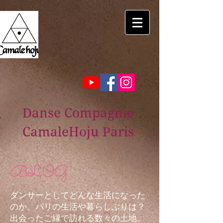
Danse Compagnie
CamaleHoju Paris
BLOG
ダンサーとしてどんな生活になった
のか。パリの生活や暮らしぶりは？
出会ったご縁で訪れる数々の土地。