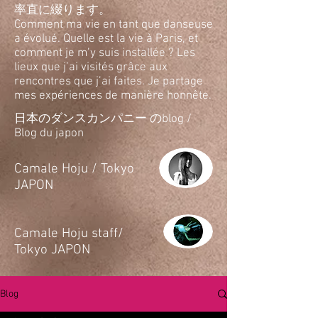
率直に綴ります。
Comment ma vie en tant que danseuse
a évolué. Quelle est la vie à Paris, et
comment je m’y suis installée ? Les
lieux que j’ai visités grâce aux
rencontres que j’ai faites. Je partage
mes expériences de manière honnête.
日本のダンスカンパニー のblog /
Blog du japon
​Camale Hoju / Tokyo
JAPON
​Camale Hoju staff/
Tokyo JAPON
Blog