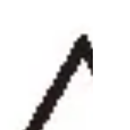
danse orientale. lundi 20H et samedi 16h30 si
ça vous dit, venez! pour l'instant on essaie
d'apprendre qq numéro chorégraphique pour
petit spectacle en juin♪ #coursdedanse
#danseaparis #paris #danseorientale
#bellydance #bellydanc