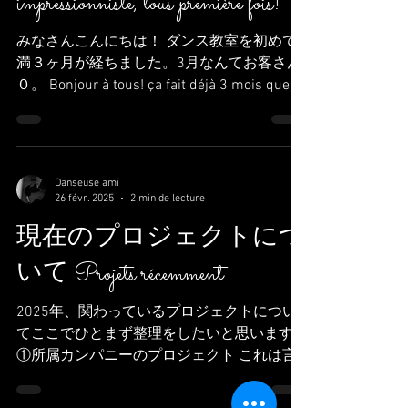
ッスンを行いました！
J'ai donné ke cours de danse
impressionniste, tous première fois!
みなさんこんにちは！ ダンス教室を初めて
満３ヶ月が経ちました。3月なんてお客さん
０。 Bonjour à tous! ça fait déjà 3 mois que je
lançais le cours de danse, et en mars 0
élève,,,,...
Danseuse ami
26 févr. 2025
2 min de lecture
現在のプロジェクトにつ
いて Projets récemment
2025年、関わっているプロジェクトについ
てここでひとまず整理をしたいと思います。