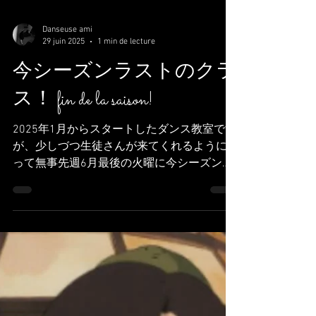
Danseuse ami
29 juin 2025
1 min de lecture
今シーズンラストのクラ
ス！ fin de la saison!
2025年1月からスタートしたダンス教室です
が、少しづつ生徒さんが来てくれるようにな
って無事先週6月最後の火曜に今シーズンラ
ストのクラスを迎えることができました。
来てくれた方、興味を持ってくれた方、 あ
りがとう。。！！！ CamaleHoju...