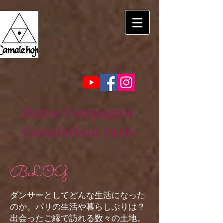
Danse Compagnie
CamaleHoju Paris
BLOG
ダンサーとしてどんな生活になった
のか。パリの生活や暮らしぶりは？
出会ったご縁で訪れる数々の土地。