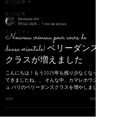
全ての記事
全ての記事
Danseuse ami
今すぐ始める
19 nov. 2025
1 min de lecture
コミュニティ
Nouveau créneau pour cours de
danse orientale! ベリーダンス
クラスが増えました
こんにちは！もう2025年も残り少なくなっ
てきましたね。。 そんな中、カマレホウジ
ュ パリのベリーダンスクラスを増やしまし
た！ 月曜の20時からと土曜の16時半からで
す。 もしお時間があればお越しください♪ 現
在6月のfin saisonに向けてたくさん振り付け
曲をやっている最中です！ Salut! il reste peu
de temps pour 2025,,, bon, nous Camalehoju
paris on a ajouté le créneau pour cours de