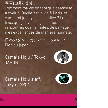
率直に綴ります。
Comment ma vie en tant que danseuse
a évolué. Quelle est la vie à Paris, et
comment je m’y suis installée ? Les
lieux que j’ai visités grâce aux
rencontres que j’ai faites. Je partage
mes expériences de manière honnête.
日本のダンスカンパニー のblog /
Blog du japon
​Camale Hoju / Tokyo
JAPON
​Camale Hoju staff/
Tokyo JAPON
Blog