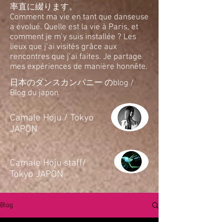
率直に綴ります。
Comment ma vie en tant que danseuse
a évolué. Quelle est la vie à Paris, et
comment je m’y suis installée ? Les
lieux que j’ai visités grâce aux
rencontres que j’ai faites. Je partage
mes expériences de manière honnête.
日本のダンスカンパニー のblog /
Blog du japon
​Camale Hoju / Tokyo
JAPON
​Camale Hoju staff/
Tokyo JAPON
Blog