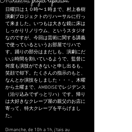
Murakami project repetition
今すぐ始める
日曜日は１０時〜１時まで、村上春樹
コミュニティ
演劇プロジェクトのリハーサルに行っ
て来ました。いつもは大きな鏡に床は
しっかりリノリウム、というスタジオ
なのですが、今回は芸術に関する講義
で使っているというお部屋でリハで
す。踊りの部分はまだしも、演劇にだ
いぶ時間を割いているようで、監督に
何度も演技ができないと申し出るも、
笑顔で却下。たくさんの指示のもと、
なんとか演技をしました・・・。木曜
から土曜まで、AMBOISEでレジデンス
（泊り込みでずっとリハ）です。帰り
は大好きなクレープ屋の親父のお店に
寄って、特大クレープを平らげまし
た。
Dimanche, de 10h a 1h, j'tais au 