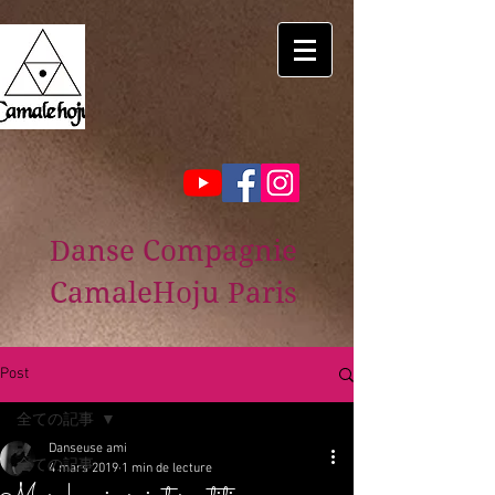
Danse Compagnie
CamaleHoju Paris
Post
全ての記事
Danseuse ami
全ての記事
4 mars 2019
1 min de lecture