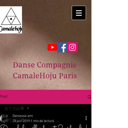
Danse Compagnie
CamaleHoju Paris
Post
全ての記事
Danseuse ami
全ての記事
28 juin 2019
1 min de lecture