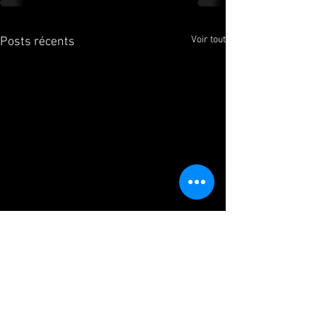
Voir tout
Posts récents
Nouveau créneau pour c
新作1984がローンチ
Nouvelle Pièce 1984 a été
orientale! ベ