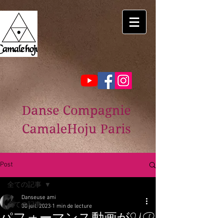
Danse Compagnie
CamaleHoju Paris
Post
全ての記事
Danseuse ami
全ての記事
30 juil. 2023
1 min de lecture