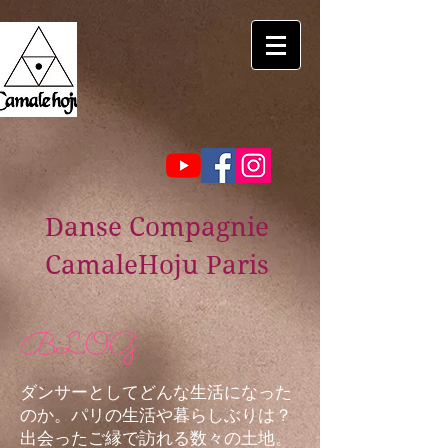
Danse Compagnie
CamaleHoju Paris
BLOG
ダンサーとしてどんな生活になった
のか。パリの生活や暮らしぶりは？
出会ったご縁で訪れる数々の土地。