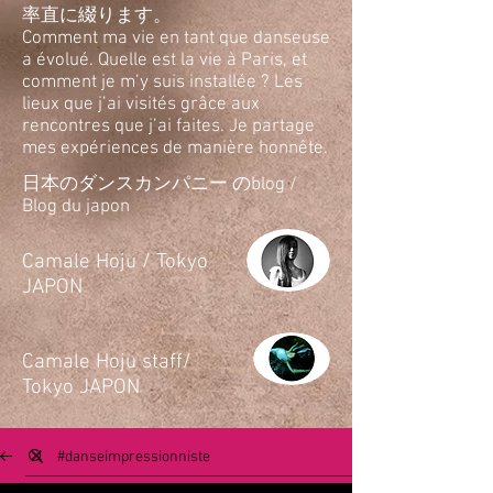
率直に綴ります。
Comment ma vie en tant que danseuse
a évolué. Quelle est la vie à Paris, et
comment je m’y suis installée ? Les
lieux que j’ai visités grâce aux
rencontres que j’ai faites. Je partage
mes expériences de manière honnête.
日本のダンスカンパニー のblog /
Blog du japon
​Camale Hoju / Tokyo
JAPON
​Camale Hoju staff/
Tokyo JAPON