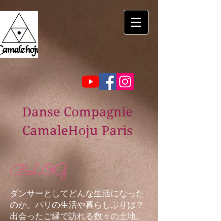
Danse Compagnie
CamaleHoju Paris
BLOG
ダンサーとしてどんな生活になった
のか。パリの生活や暮らしぶりは？
出会ったご縁で訪れる数々の土地。