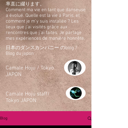
率直に綴ります。
Comment ma vie en tant que danseuse
a évolué. Quelle est la vie à Paris, et
comment je m’y suis installée ? Les
lieux que j’ai visités grâce aux
rencontres que j’ai faites. Je partage
mes expériences de manière honnête.
日本のダンスカンパニー のblog /
Blog du japon
​Camale Hoju / Tokyo
JAPON
​Camale Hoju staff/
Tokyo JAPON
Blog