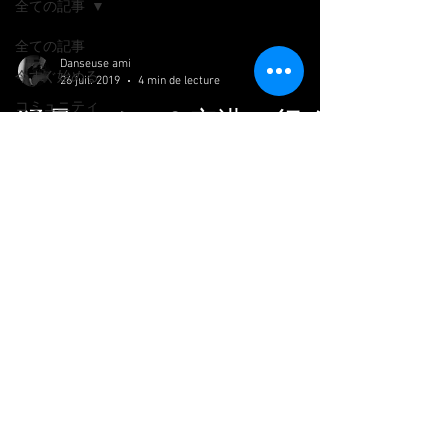
全ての記事
全ての記事
Danseuse ami
今すぐ始める
26 juil. 2019
4 min de lecture
コミュニティ
猛暑のせい？空港に行く
にもトラブルが・・・
さて、ギャラリーでのパフォーマンスを終
え、２週間私の大好きな父と母がパリにきて
くれて滞在してくれてました。 Alors, mes
parents sont venus a paris pendant 2
semaines....
Siret :
93936330500029