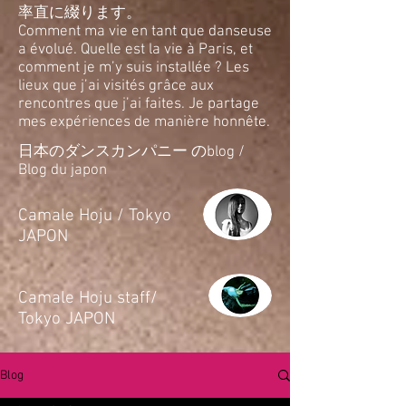
率直に綴ります。
Comment ma vie en tant que danseuse
a évolué. Quelle est la vie à Paris, et
comment je m’y suis installée ? Les
lieux que j’ai visités grâce aux
rencontres que j’ai faites. Je partage
mes expériences de manière honnête.
日本のダンスカンパニー のblog /
Blog du japon
​Camale Hoju / Tokyo
JAPON
​Camale Hoju staff/
Tokyo JAPON
Blog