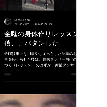
Danseuse ami
24 juin 2019
3 min de lecture
金曜の身体作りレッスン
後、、バタンした
金曜は細々な用事やちょっとした記事のお仕
事を終わらせた後は、舞踏ダンサー向けの体
つくりレッスン！ のはずが、舞踏ダンサー
の男性が左足を負傷！！！ 急遽、ストレッ
チ多め、体幹キャッチとフロアワーク、腰回
りの筋肉強化にメニュー変更しました。怪我
はダンサーの大敵！...