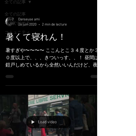
全ての記事
全ての記事
Danseuse ami
今すぐ始める
26 juin 2020
2 min de lecture
コミュニティ
暑くて寝れん！
暑すぎや〜〜〜〜 ここんとこ３４度とか３
０度以上で、、、きついっす、、！ 昼間は
鎧戸しめているから全然いいんだけど、夜が
きつい。西日がさんさんと入って、虫もバシ
バシ入って来ちゃうけど窓開けたいし、あ＝
＝＝＝＝＝＝、、、 夜は暑いは蚊はいるわ
で２日間連続で寝不足だす。。。...
Load video