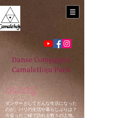
Danse Compagnie
CamaleHoju Paris
BLOG
ダンサーとしてどんな生活になった
のか。パリの生活や暮らしぶりは？
出会ったご縁で訪れる数々の土地。