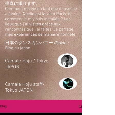
率直に綴ります。
Comment ma vie en tant que danseuse
a évolué. Quelle est la vie à Paris, et
comment je m’y suis installée ? Les
lieux que j’ai visités grâce aux
rencontres que j’ai faites. Je partage
mes expériences de manière honnête.
日本のダンスカンパニー のblog /
Blog du japon
​Camale Hoju / Tokyo
JAPON
​Camale Hoju staff/
Tokyo JAPON
Blog