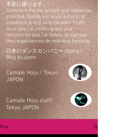
率直に綴ります。
Comment ma vie en tant que danseuse
a évolué. Quelle est la vie à Paris, et
comment je m’y suis installée ? Les
lieux que j’ai visités grâce aux
rencontres que j’ai faites. Je partage
mes expériences de manière honnête.
日本のダンスカンパニー のblog /
Blog du japon
​Camale Hoju / Tokyo
JAPON
​Camale Hoju staff/
Tokyo JAPON
Blog