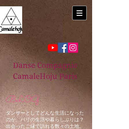
Danse Compagnie
CamaleHoju Paris
BLOG
ダンサーとしてどんな生活になった
のか。パリの生活や暮らしぶりは？
出会ったご縁で訪れる数々の土地。