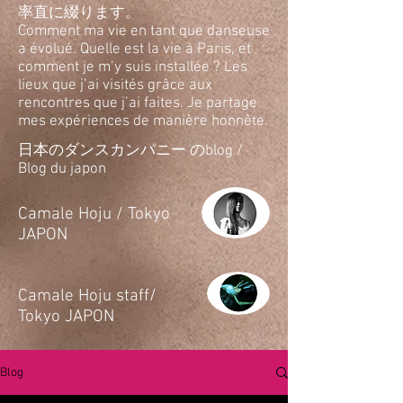
率直に綴ります。
Comment ma vie en tant que danseuse
a évolué. Quelle est la vie à Paris, et
comment je m’y suis installée ? Les
lieux que j’ai visités grâce aux
rencontres que j’ai faites. Je partage
mes expériences de manière honnête.
日本のダンスカンパニー のblog /
Blog du japon
​Camale Hoju / Tokyo
JAPON
​Camale Hoju staff/
Tokyo JAPON
Blog