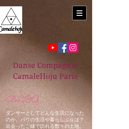
Danse Compagnie
CamaleHoju Paris
BLOG
ダンサーとしてどんな生活になった
のか。パリの生活や暮らしぶりは？
出会ったご縁で訪れる数々の土地。