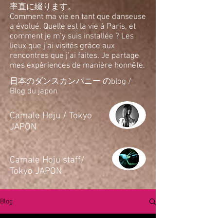
率直に綴ります。
Comment ma vie en tant que danseuse
a évolué. Quelle est la vie à Paris, et
comment je m’y suis installée ? Les
lieux que j’ai visités grâce aux
rencontres que j’ai faites. Je partage
mes expériences de manière honnête.
日本のダンスカンパニー のblog /
Blog du japon
​Camale Hoju / Tokyo
JAPON
​Camale Hoju staff/
Tokyo JAPON
Blog