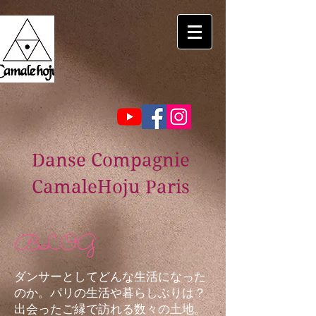
Danse Compagnie
CamaleHoju Paris
BLOG
ダンサーとしてどんな生活になった
のか。パリの生活や暮らしぶりは？
出会ったご縁で訪れる数々の土地。