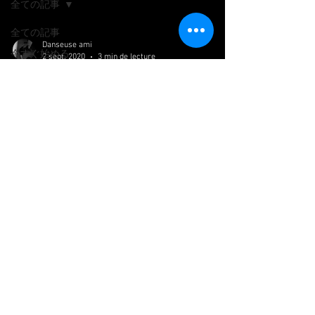
全ての記事
全ての記事
Danseuse ami
今すぐ始める
2 sept. 2020
3 min de lecture
コミュニティ
(｀・ω・´)
いやいや、ちょぉ待てや・・ 水曜日朝10時
半。私は20分かけて歯科センターにきまし
た。インプラント手術を終えて６ヶ月後の、
安定しているかの検査です。 ついでに歯石
もとってもらおう、と意気揚々ときていたわ
けです。 初めて歩く道を歩いたのもあっ
て、今度またここに来よう、とか朝の...
Siret :
93936330500029