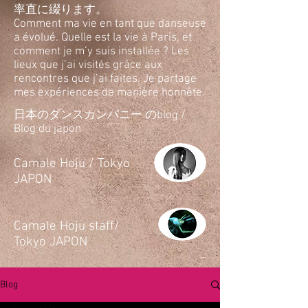
率直に綴ります。
Comment ma vie en tant que danseuse
a évolué. Quelle est la vie à Paris, et
comment je m’y suis installée ? Les
lieux que j’ai visités grâce aux
rencontres que j’ai faites. Je partage
mes expériences de manière honnête.
日本のダンスカンパニー のblog /
Blog du japon
​Camale Hoju / Tokyo
JAPON
​Camale Hoju staff/
Tokyo JAPON
Blog