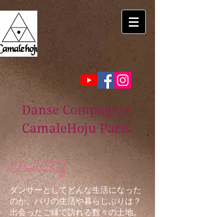
Danse Compagnie
CamaleHoju Paris
BLOG
ダンサーとしてどんな生活になった
のか。パリの生活や暮らしぶりは？
出会ったご縁で訪れる数々の土地。