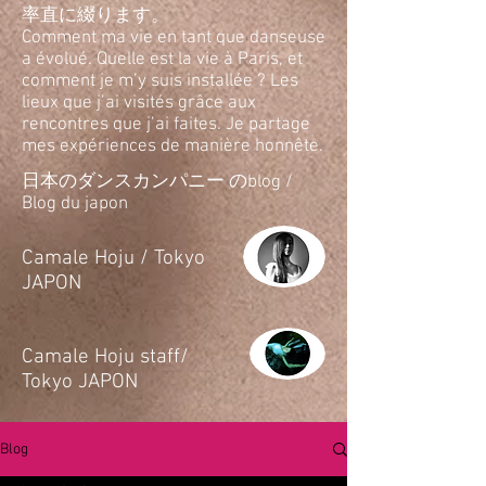
率直に綴ります。
Comment ma vie en tant que danseuse
a évolué. Quelle est la vie à Paris, et
comment je m’y suis installée ? Les
lieux que j’ai visités grâce aux
rencontres que j’ai faites. Je partage
mes expériences de manière honnête.
日本のダンスカンパニー のblog /
Blog du japon
​Camale Hoju / Tokyo
JAPON
​Camale Hoju staff/
Tokyo JAPON
Blog