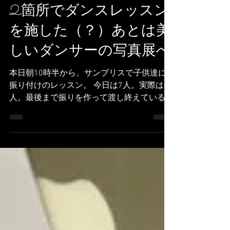
Danseuse ami
30 avr. 2019
2 min de lecture
2箇所でダンスレッスン
を施した（？）あとは美
しいダンサーの写真展へ
本日朝10時半から、サンブリスで子供達に
振り付けのレッスン。 今日は7人。実際は9
人。最後まで振りを作って渡し終えているの
で、このバカンス中にだいぶ進んだことに。
後の2人は大丈夫かな、、後３回、本番まで
時間はあるけど、、、 ま。子供達は覚える
の早いしいっか。...