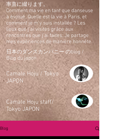
率直に綴ります。
Comment ma vie en tant que danseuse
a évolué. Quelle est la vie à Paris, et
comment je m’y suis installée ? Les
lieux que j’ai visités grâce aux
rencontres que j’ai faites. Je partage
mes expériences de manière honnête.
日本のダンスカンパニー のblog /
Blog du japon
​Camale Hoju / Tokyo
JAPON
​Camale Hoju staff/
Tokyo JAPON
Blog