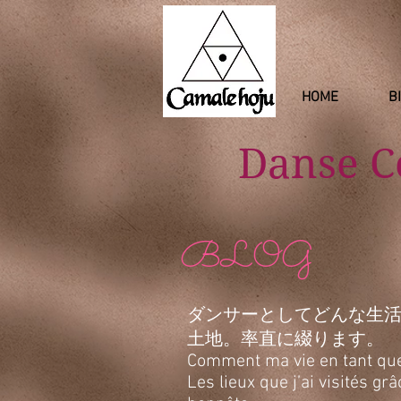
HOME
B
Danse 
BLOG
ダンサーとしてどんな生
土地。率直に綴ります。
Comment ma vie en tant que d
Les lieux que j’ai visités g