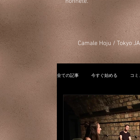
honnête.
​Camale Hoju / Tokyo 
全ての記事
今すぐ始める
コミ