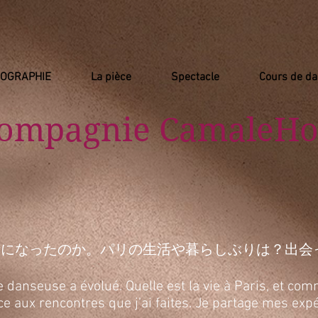
IOGRAPHIE
La pièce
Spectacle
Cours de d
Compagnie
​ CamaleHo
活になったのか。パリの生活や暮らしぶりは？出会
anseuse a évolué. Quelle est la vie à Paris, et comm
râce aux rencontres que j’ai faites. Je partage mes e