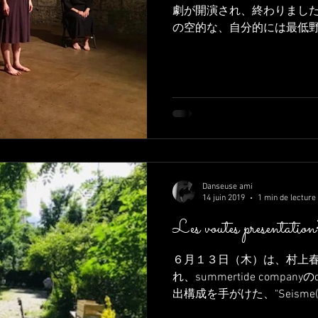
劇が開演され、終わりました
の空的な、自分的には最低
しまったため、金曜は朝起
まずは止まっていた記事執
た。...
Danseuse ami
14 juin 2019
1 min de lecture
Les voutes pres
６月１３日（木）は、村上
れ、summertide company
出構成を手がけた、"Seism
ンス プロジェクトの初日でし