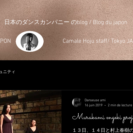
日本のダンスカンパニー のblog / Blog du japon
JAPON
​Camale Hoju staff/ Tokyo 
ュニティ
Danseuse ami
16 juin 2019
2 min de lecture
Murakami engeki proj
１３日、１４日と村上春樹