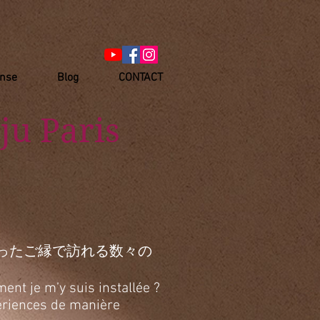
anse
Blog
CONTACT
ju Paris
ったご縁で訪れる数々の
ent je m’y suis installée ?
xpériences de manière