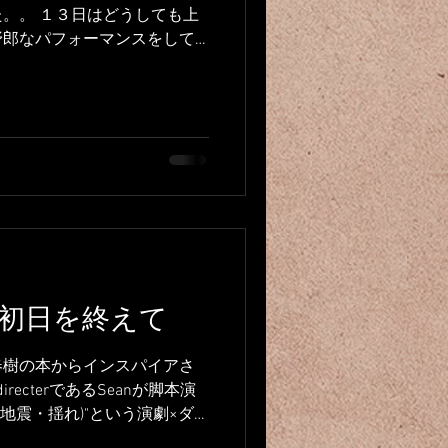
。。 １３日はどうしても上
野郎なパフォーマンスをして
きた時点から気合マックス。
筆、１本書き上げちゃいまし
entation初日を終えて
春樹の本からインスパイアさ
のdirecterであるSeanが脚本演
e(地震・揺れ)"という演劇×ダ
た。...