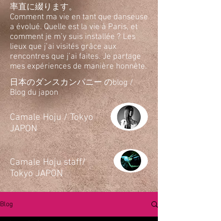
率直に綴ります。
Comment ma vie en tant que danseuse
a évolué. Quelle est la vie à Paris, et
comment je m’y suis installée ? Les
lieux que j’ai visités grâce aux
rencontres que j’ai faites. Je partage
mes expériences de manière honnête.
日本のダンスカンパニー のblog /
Blog du japon
​Camale Hoju / Tokyo
JAPON
​Camale Hoju staff/
Tokyo JAPON
Blog