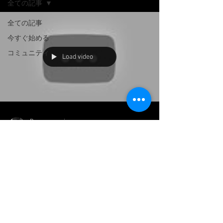
全ての記事
全ての記事
今すぐ始める
コミュニティ
Load video
Danseuse ami
30 janv. 2021
2 min de lecture
金曜日は5時間ぶっ通し
ミーティング
さぁ、summertime company プロデューサ
ーとミーティングです。 新しい作品への打
ち合わせです。予算やテクニカルチーム、作