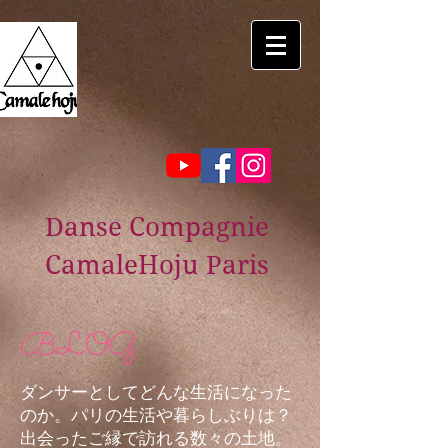
Danse Compagnie
CamaleHoju Paris
BLOG
ダンサーとしてどんな生活になった
のか。パリの生活や暮らしぶりは？
出会ったご縁で訪れる数々の土地。