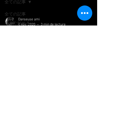
全ての記事
全ての記事
Danseuse ami
今すぐ始める
4 nov. 2020
3 min de lecture
コミュニティ
administrative 行政的な動き
火曜日は秋晴れというか、秋・冬らしい透明
な青空に太陽が輝いていて、風がザーッと吹
いていて、あぁ気持ちいい、、最高の天気や
んって日でした。 でもやっぱりお腹がまだ
ちょっぴし痛くてずっとベッドに横になると
いう有様。 痛みは引きましたが。。。...
Siret :
93936330500029