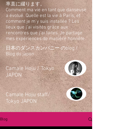
率直に綴ります。
Comment ma vie en tant que danseuse
a évolué. Quelle est la vie à Paris, et
comment je m’y suis installée ? Les
lieux que j’ai visités grâce aux
rencontres que j’ai faites. Je partage
mes expériences de manière honnête.
日本のダンスカンパニー のblog /
Blog du japon
​Camale Hoju / Tokyo
JAPON
​Camale Hoju staff/
Tokyo JAPON
Blog