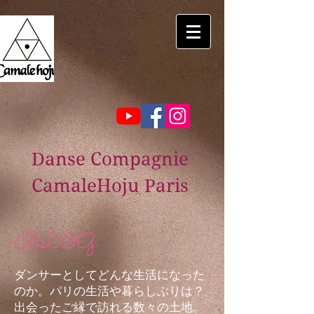
Danse Compagnie
CamaleHoju Paris
BLOG
ダンサーとしてどんな生活になった
のか。パリの生活や暮らしぶりは？
出会ったご縁で訪れる数々の土地。