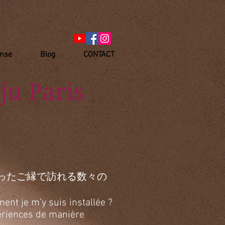
anse
Blog
CONTACT
ju Paris
ったご縁で訪れる数々の
ent je m’y suis installée ?
xpériences de manière