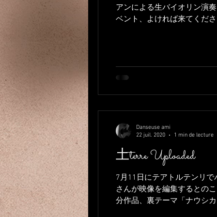
アンによる生バイオリン演奏
ベント、よければ来てください
Danseuse ami
22 juil. 2020
1 min de lecture
土terre Uploaded
7月11日にテアトルテンリ
さんが映像を編集するとのこ
分作品、裏テーマ「ナウシカ」