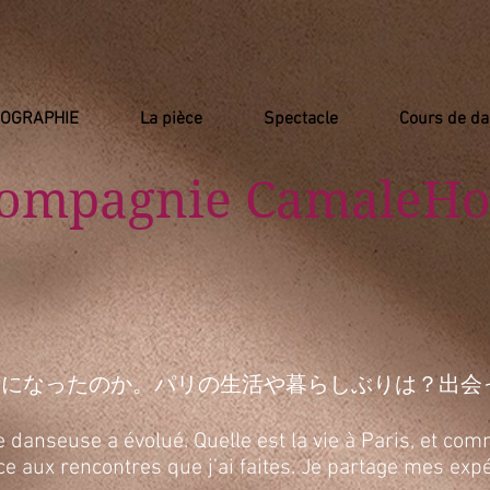
IOGRAPHIE
La pièce
Spectacle
Cours de d
Compagnie
​ CamaleHo
活になったのか。パリの生活や暮らしぶりは？出会
anseuse a évolué. Quelle est la vie à Paris, et comm
râce aux rencontres que j’ai faites. Je partage mes e