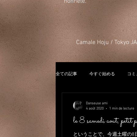
honnête.
​Camale Hoju / Tokyo 
全ての記事
今すぐ始める
コミ
Danseuse ami
4 août 2020
1 min de lecture
le 8 samedi aout, petit 
ということで、今週土曜の8