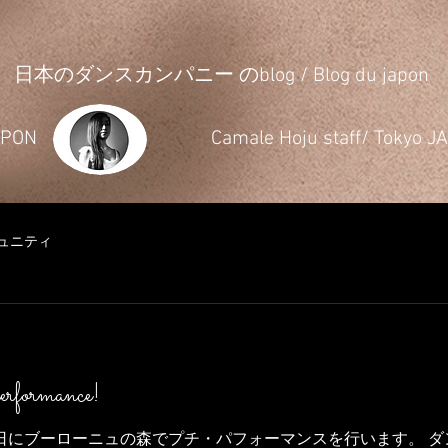
日本のダンスカンパニー のblog / Blog du japon
JAPON
​Camale Hoju staff/ Tokyo 
ュニティ
performance!
日にブーローニュの森でプチ・パフォーマンスを行います。 