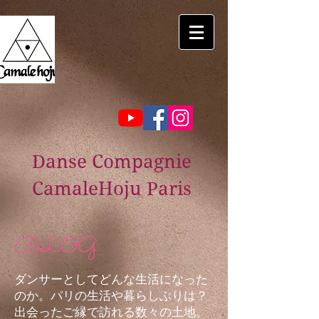
Danse Compagnie
CamaleHoju Paris
BLOG
ダンサーとしてどんな生活になった
のか。パリの生活や暮らしぶりは？
出会ったご縁で訪れる数々の土地。