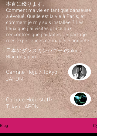
率直に綴ります。
Comment ma vie en tant que danseuse
a évolué. Quelle est la vie à Paris, et
comment je m’y suis installée ? Les
lieux que j’ai visités grâce aux
rencontres que j’ai faites. Je partage
mes expériences de manière honnête.
日本のダンスカンパニー のblog /
Blog du japon
​Camale Hoju / Tokyo
JAPON
​Camale Hoju staff/
Tokyo JAPON
Blog