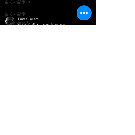
全ての記事
全ての記事
Danseuse ami
今すぐ始める
4 nov. 2020
3 min de lecture
コミュニティ
administrative 行政的な動き
火曜日は秋晴れというか、秋・冬らしい透明
な青空に太陽が輝いていて、風がザーッと吹
いていて、あぁ気持ちいい、、最高の天気や
んって日でした。 でもやっぱりお腹がまだ
ちょっぴし痛くてずっとベッドに横になると
いう有様。 痛みは引きましたが。。。...
Siret :
93936330500029