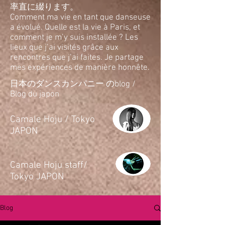
率直に綴ります。
Comment ma vie en tant que danseuse
a évolué. Quelle est la vie à Paris, et
comment je m’y suis installée ? Les
lieux que j’ai visités grâce aux
rencontres que j’ai faites. Je partage
mes expériences de manière honnête.
日本のダンスカンパニー のblog /
Blog du japon
​Camale Hoju / Tokyo
JAPON
​Camale Hoju staff/
Tokyo JAPON
Blog