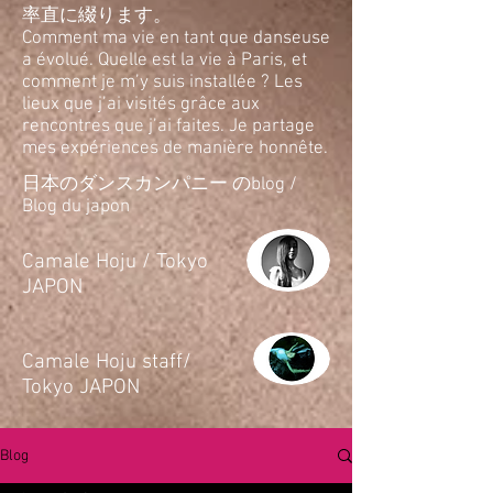
率直に綴ります。
Comment ma vie en tant que danseuse
a évolué. Quelle est la vie à Paris, et
comment je m’y suis installée ? Les
lieux que j’ai visités grâce aux
rencontres que j’ai faites. Je partage
mes expériences de manière honnête.
日本のダンスカンパニー のblog /
Blog du japon
​Camale Hoju / Tokyo
JAPON
​Camale Hoju staff/
Tokyo JAPON
Blog