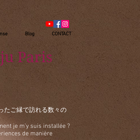
anse
Blog
CONTACT
ju Paris
ったご縁で訪れる数々の
ent je m’y suis installée ?
xpériences de manière