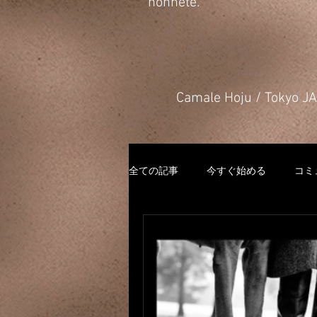
honnête.
​Camale Hoju / Tokyo 
全ての記事
今すぐ始める
コミ