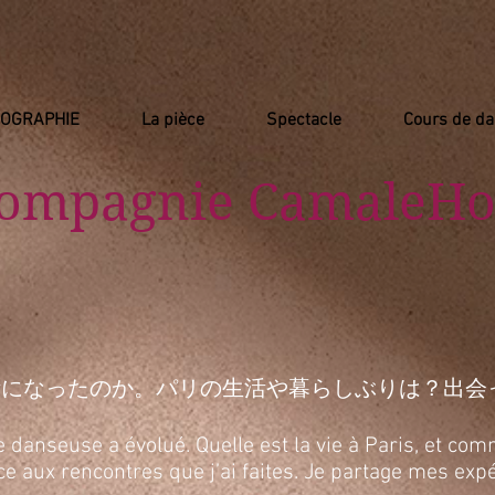
IOGRAPHIE
La pièce
Spectacle
Cours de d
Compagnie
​ CamaleHo
活になったのか。パリの生活や暮らしぶりは？出会
anseuse a évolué. Quelle est la vie à Paris, et comm
râce aux rencontres que j’ai faites. Je partage mes e