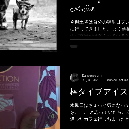
Maillot
今週土曜は自分の誕生日プ
に行ってきました。 よく駅
の写真展が現在されている
のです。オフデーだし誕生
ケットをポチりました。 Ce samedi 
Danseuse ami
31 juil. 2020
3 min de lecture
棒タイプアイス
木曜日はちょっと気になっ
を、、、 と思っていたら、
違ったカフェ行っちまったか
ぇ、 barだぜこりゃ、、