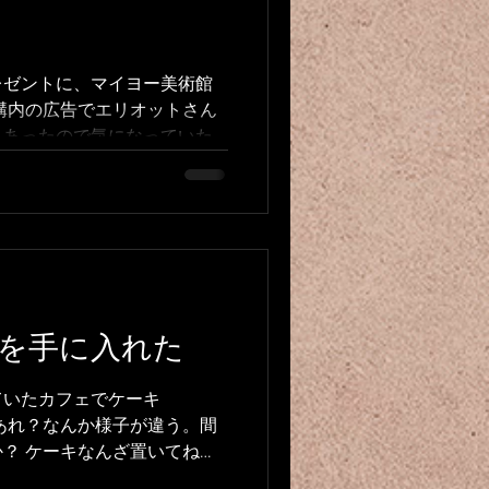
レゼントに、マイヨー美術館
構内の広告でエリオットさん
とあったので気になっていた
日だったし、ということでチ
je suis allée...
を手に入れた
ていたカフェでケーキ
あれ？なんか様子が違う。間
？ ケーキなんざ置いてね
、ビールばっかりやない