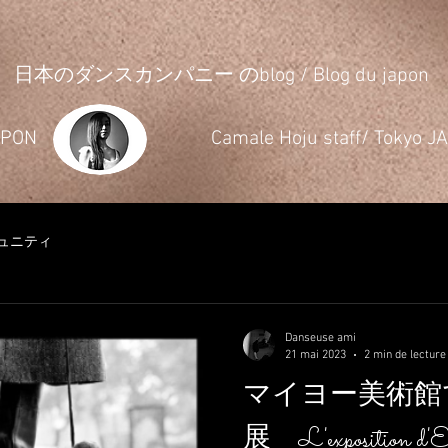
日本のダンスカンパニー のblog / Blog du japon
JAPON
​Camale Hoju staff/ Tokyo 
ュニティ
Danseuse ami
21 mai 2023
2 min de lecture
マイヨー美術館でElio
展 L'exposition d'Eli