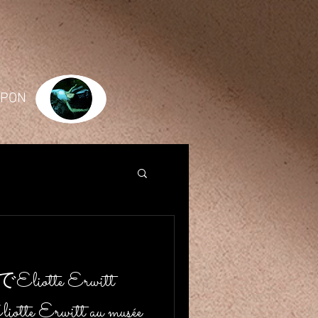
JAPON
tte Erwitt
otte Erwitt au musée