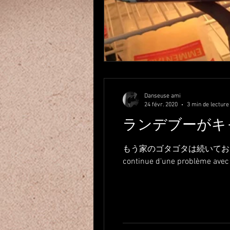
Danseuse ami
24 févr. 2020
3 min de lecture
ランデブーがキ
もう家のゴタゴタは続いておりま
continue d'une problème avec m