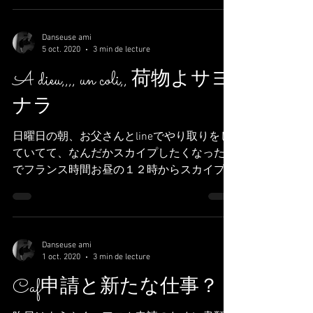
みました。 よければご覧くださいね C'est
deja une...
Danseuse ami
5 oct. 2020
3 min de lecture
A dieu,,,, un coli,, 荷物よサヨ
ナラ
日曜日の朝、お父さんとlineでやり取りをし
ていてて、なんだかスカイプしたくなったの
でフランス時間お昼の１２時からスカイプし
てました。 色々お話できて楽しかったのだ
けど、、 お母さんの表情は曇りがち。 なん
でも9月に私宛に送った荷物がまだ届いてい
ないからと心配の様子。...
Danseuse ami
1 oct. 2020
3 min de lecture
Caf申請と新たな仕事？