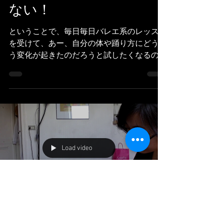
ない！
ということで、毎日毎日バレエ系のレッスン
を受けて、あー、自分の体や踊り方にどうい
う変化が起きたのだろうと試したくなるのが
踊り手の性ではないでしょうか。 というこ
とで、森でのパフォーマンスと比較しつつ？
お家でふらっと練習してみた様子をなんとな
く動画で作ってみました。...
Load video
Danseuse ami
11 avr. 2020
1 min de lecture