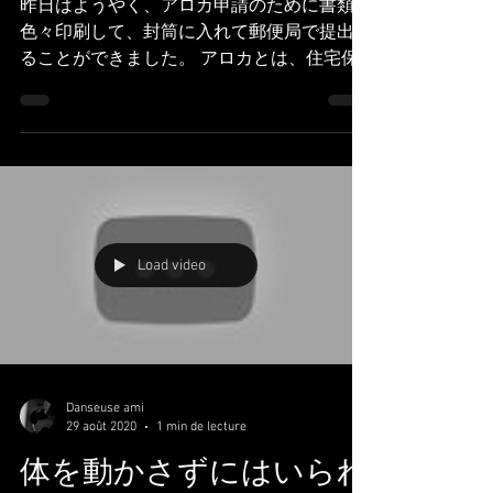
昨日はようやく、アロカ申請のために書類を
色々印刷して、封筒に入れて郵便局で提出す
ることができました。 アロカとは、住宅保
証ですね。みんな申請していて（特に学
生）、私は大谷さんがタイに住んでいて必要
な手続きが取れないからとアロカ申請できな
かった、、、はずが、、 Hier...
Load video
Danseuse ami
29 août 2020
1 min de lecture
体を動かさずにはいられ