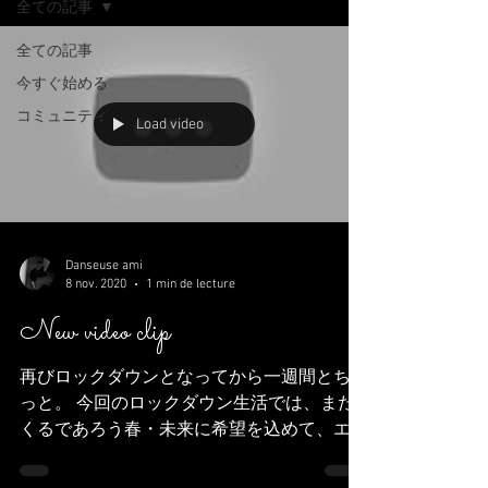
全ての記事
全ての記事
今すぐ始める
コミュニティ
Load video
Danseuse ami
8 nov. 2020
1 min de lecture
New video clip
再びロックダウンとなってから一週間とちょ
っと。 今回のロックダウン生活では、また
くるであろう春・未来に希望を込めて、エネ
ルギーをチャージするような、それでいて抽
象的な画像作品を作りたいなと思って作って