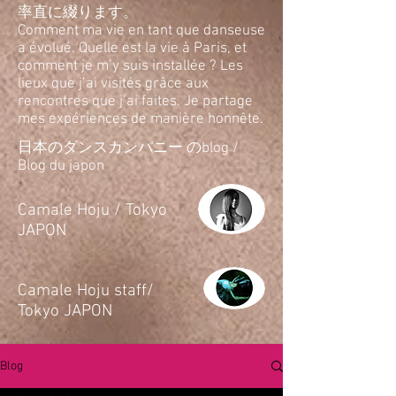
率直に綴ります。
Comment ma vie en tant que danseuse
a évolué. Quelle est la vie à Paris, et
comment je m’y suis installée ? Les
lieux que j’ai visités grâce aux
rencontres que j’ai faites. Je partage
mes expériences de manière honnête.
日本のダンスカンパニー のblog /
Blog du japon
​Camale Hoju / Tokyo
JAPON
​Camale Hoju staff/
Tokyo JAPON
Blog