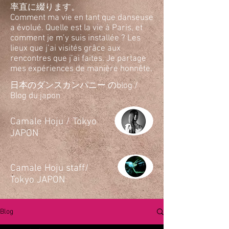
率直に綴ります。
Comment ma vie en tant que danseuse
a évolué. Quelle est la vie à Paris, et
comment je m’y suis installée ? Les
lieux que j’ai visités grâce aux
rencontres que j’ai faites. Je partage
mes expériences de manière honnête.
日本のダンスカンパニー のblog /
Blog du japon
​Camale Hoju / Tokyo
JAPON
​Camale Hoju staff/
Tokyo JAPON
Blog