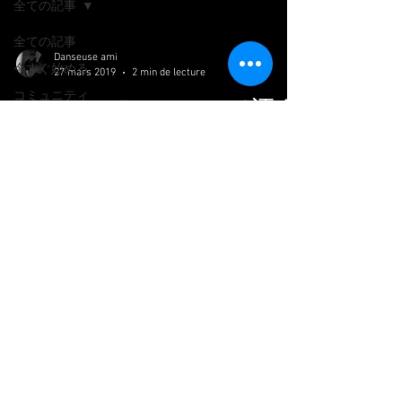
全ての記事
全ての記事
Danseuse ami
今すぐ始める
27 mars 2019
2 min de lecture
コミュニティ
レッスンレッスンで汗を
かく！
火曜の本日は久々２クラスしっかり受けるこ
とができました。 明日子供達にベリーダン
スの振り付けを、、と思っていたら、担当者
からコンテンポラリーの振り付けから始めて
欲しいとのことで、一切考えてないからピン
チ・・！今日の朝一のコンテンポラリークラ
スでヒントを得ようと思ったわけです...
Siret :
93936330500029