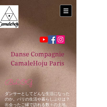
Danse Compagnie
CamaleHoju Paris
BLOG
ダンサーとしてどんな生活になった
のか。パリの生活や暮らしぶりは？
出会ったご縁で訪れる数々の土地。