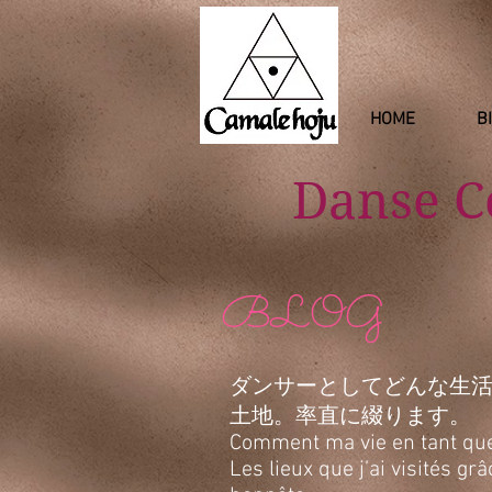
HOME
B
Danse 
BLOG
ダンサーとしてどんな生
土地。率直に綴ります。
Comment ma vie en tant que d
Les lieux que j’ai visités g