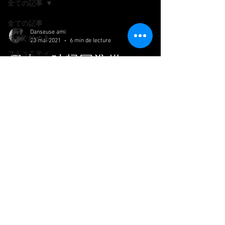
全ての記事
全ての記事
Danseuse ami
今すぐ始める
23 mai 2021
6 min de lecture
コミュニティ
日本一時帰国準備
Preparation de retourner au japon
土曜日は日本一時期の第一段階、PCR検査の
ためにシャルルドゴール空港へ行って来まし
た。 本当は近所のラボに予約したほうが
色々簡単なのですが、いかんせん月曜日の１
３時パリ発、72時間以内の結果となると、
土日の予約になります。...
Siret :
93936330500029