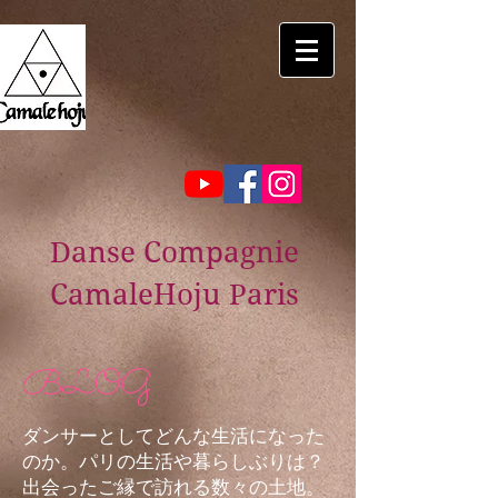
Danse Compagnie
CamaleHoju Paris
BLOG
ダンサーとしてどんな生活になった
のか。パリの生活や暮らしぶりは？
出会ったご縁で訪れる数々の土地。