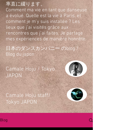
率直に綴ります。
Comment ma vie en tant que danseuse
a évolué. Quelle est la vie à Paris, et
comment je m’y suis installée ? Les
lieux que j’ai visités grâce aux
rencontres que j’ai faites. Je partage
mes expériences de manière honnête.
日本のダンスカンパニー のblog /
Blog du japon
​Camale Hoju / Tokyo
JAPON
​Camale Hoju staff/
Tokyo JAPON
Blog