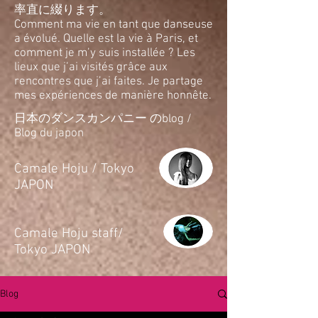
率直に綴ります。
Comment ma vie en tant que danseuse
a évolué. Quelle est la vie à Paris, et
comment je m’y suis installée ? Les
lieux que j’ai visités grâce aux
rencontres que j’ai faites. Je partage
mes expériences de manière honnête.
日本のダンスカンパニー のblog /
Blog du japon
​Camale Hoju / Tokyo
JAPON
​Camale Hoju staff/
Tokyo JAPON
Blog