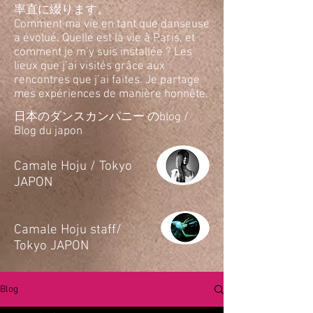
率直に綴ります。
Comment ma vie en tant que danseuse
a évolué. Quelle est la vie à Paris, et
comment je m’y suis installée ? Les
lieux que j’ai visités grâce aux
rencontres que j’ai faites. Je partage
mes expériences de manière honnête.
日本のダンスカンパニー のblog /
Blog du japon
​Camale Hoju / Tokyo
JAPON
​Camale Hoju staff/
Tokyo JAPON
Blog