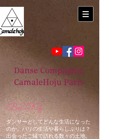
Danse Compagnie
CamaleHoju Paris
BLOG
ダンサーとしてどんな生活になった
のか。パリの生活や暮らしぶりは？
出会ったご縁で訪れる数々の土地。