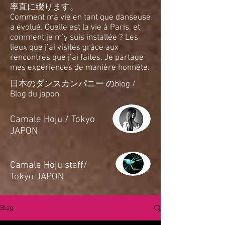
率直に綴ります。
Comment ma vie en tant que danseuse
a évolué. Quelle est la vie à Paris, et
comment je m’y suis installée ? Les
lieux que j’ai visités grâce aux
rencontres que j’ai faites. Je partage
mes expériences de manière honnête.
日本のダンスカンパニー のblog /
Blog du japon
​Camale Hoju / Tokyo
JAPON
​Camale Hoju staff/
Tokyo JAPON
Blog