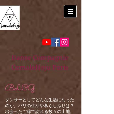
Danse Compagnie
CamaleHoju Paris
BLOG
ダンサーとしてどんな生活になった
のか。パリの生活や暮らしぶりは？
出会ったご縁で訪れる数々の土地。