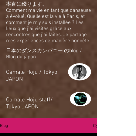
率直に綴ります。
Comment ma vie en tant que danseuse
a évolué. Quelle est la vie à Paris, et
comment je m’y suis installée ? Les
lieux que j’ai visités grâce aux
rencontres que j’ai faites. Je partage
mes expériences de manière honnête.
日本のダンスカンパニー のblog /
Blog du japon
​Camale Hoju / Tokyo
JAPON
​Camale Hoju staff/
Tokyo JAPON
Blog