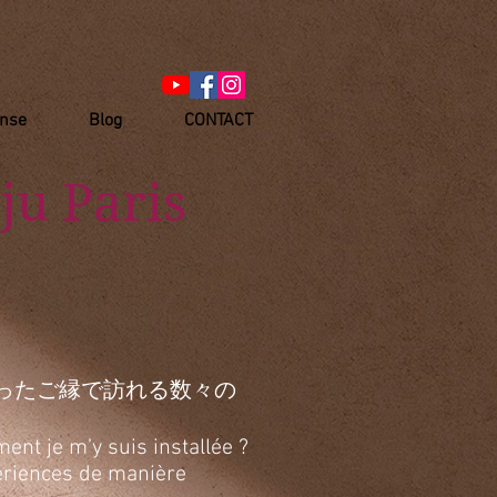
anse
Blog
CONTACT
ju Paris
ったご縁で訪れる数々の
ent je m’y suis installée ?
xpériences de manière