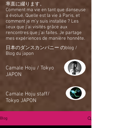
率直に綴ります。
Comment ma vie en tant que danseuse
a évolué. Quelle est la vie à Paris, et
comment je m’y suis installée ? Les
lieux que j’ai visités grâce aux
rencontres que j’ai faites. Je partage
mes expériences de manière honnête.
日本のダンスカンパニー のblog /
Blog du japon
​Camale Hoju / Tokyo
JAPON
​Camale Hoju staff/
Tokyo JAPON
Blog