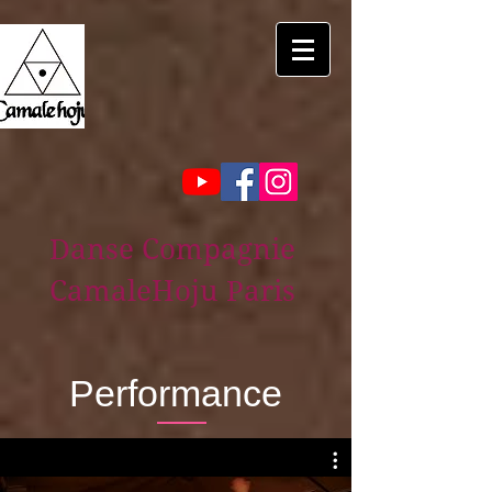
Danse Compagnie
CamaleHoju Paris
Performance