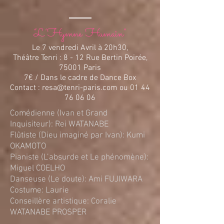
“L’Hymne Humain”
Le 7 vendredi Avril à 20h30,
Théâtre Tenri : 8 - 12 Rue Bertin Poirée,
75001 Paris
7€ / Dans le cadre de Dance Box
Contact
:
resa@tenri-paris.com
ou
01 44
76 06 06
Comédienne (Ivan et Grand
Inquisiteur): Rei WATANABE
Flûtiste (Dieu imaginé par Ivan): Kumi
OKAMOTO
Pianiste (L’absurde et Le phénomène):
Miguel COELHO
Danseuse (Le doute): Ami FUJIWARA
Costume: Laurie
Conseillère artistique: Coralie
WATANABE PROSPER