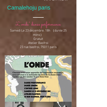
Camalehoju paris
“L'onde” danse performance
Samedi Le 23 décembre. 18h （durée 25
mins）
Gratuit
Atelier Basfroi
23 rue basfroi, 75011 paris