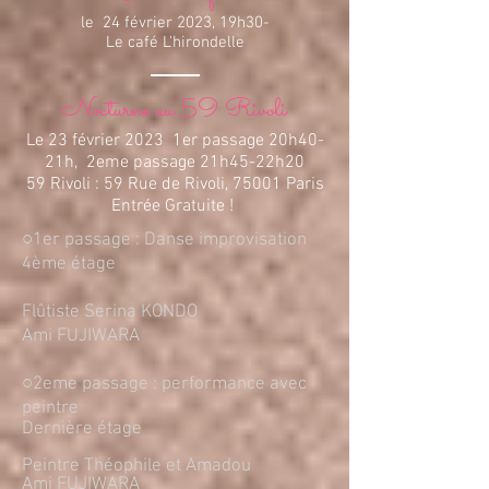
le
24
février 2023, 19h30-
Le café L'hirondelle
Nocturne au 59 Rivoli
Le
23 février 2023 1er passage 20h40-
21h, 2eme passage 21h45-22h20
59 Rivoli : 59 Rue de Rivoli, 75001 Paris
Entrée Gratuite !
○1er passage : Danse improvisation
4ème étage
Flûtiste Serina KONDO
Ami FUJIWARA
○2eme passage : performance avec
peintre
Dernière étage
Peintre
Théophile
et
Amadou
Ami FUJIWARA