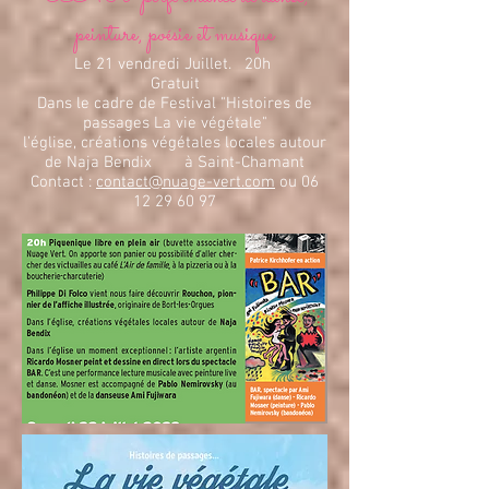
peinture, poésie et musique
Le 21 vendredi Juillet. 20h
Gratuit
Dans le cadre de Festival "Histoires de
passages La vie végétale"
l’église, créations végétales locales autour
de Naja Bendix à Saint-Chamant
Contact
:
contact@nuage-vert.com
ou
06
12 29 60 97