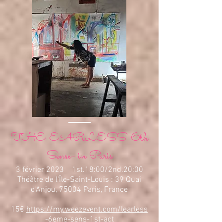
THE EARLESS-6th
Sense- in Paris
3 février 2023 1st.18:00/2nd.20:00
Théâtre de l'Île-Saint-Louis : 39 Quai
d'Anjou, 75004 Paris, France
15€
https://my.weezevent.com/learless
-6eme-sens-1st-act