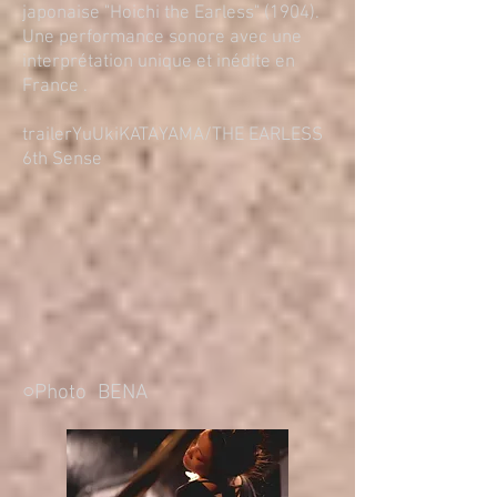
japonaise "Hoichi the Earless" (1904).
Une performance sonore avec une
interprétation unique et inédite en
France .
trailerYuUkiKATAYAMA/THE EARLESS
6th Sense
○Photo BENA