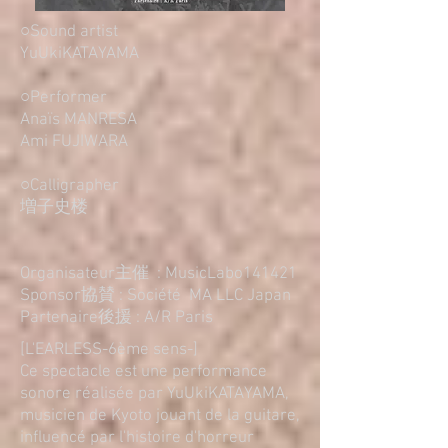
○Sound artist
YuUkiKATAYAMA
○Performer
Anaïs MANRESA
Ami FUJIWARA
○Calligrapher
増子史楼
Organisateur主催 : MusicLabo141421
Sponsor協賛 : Société MA LLC Japan
Partenaire後援 : A/R Paris
[L'EARLESS-6ème sens-]
Ce spectacle est une performance
sonore réalisée par YuUkiKATAYAMA,
musicien de Kyoto jouant de la guitare,
influencé par l'histoire d'horreur