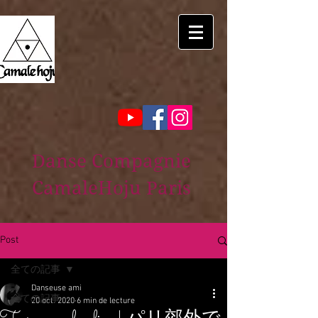
Danse Compagnie
CamaleHoju Paris
Post
全ての記事
Danseuse ami
全ての記事
20 oct. 2020
6 min de lecture