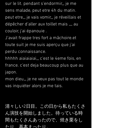
sur le lit. pendant s'endormir,,, je me 
sens malade, peut etre 4h du matin. 
peut etre,,, je vais vomir,,, je réveillais et 
dépêcher d'aller aux toillet mais ,,,, au 
couloir, j'ai épanouie .
J'avait frappe tres fort a mâchoire.et 
toute suit je me suis aperçu que j'ai 
perdu connaissance.
hhhhh aiaiaiaiai,,, c'est le 4eme fois, en 
france. c'est deja beaucoup plus que au 
japon.
mon dieu,,, je ne veux pas tout le monde 
vas inquiéter alors je me tais.
清々しい2日目。この日から私もたくさ
ん演技を開始しました。待っている時
間もたくさんあったので、焼き栗をし
たり、基本まったり。