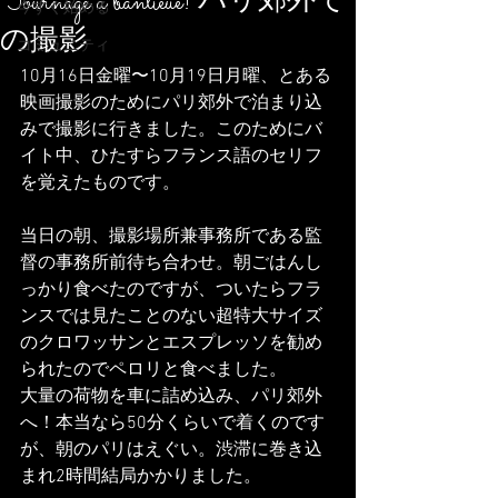
Tournage a banlieue! パリ郊外で
今すぐ始める
の撮影
コミュニティ
10月16日金曜〜10月19日月曜、とある
映画撮影のためにパリ郊外で泊まり込
みで撮影に行きました。このためにバ
イト中、ひたすらフランス語のセリフ
を覚えたものです。
当日の朝、撮影場所兼事務所である監
督の事務所前待ち合わせ。朝ごはんし
っかり食べたのですが、ついたらフラ
ンスでは見たことのない超特大サイズ
のクロワッサンとエスプレッソを勧め
られたのでペロリと食べました。
大量の荷物を車に詰め込み、パリ郊外
へ！本当なら50分くらいで着くのです
が、朝のパリはえぐい。渋滞に巻き込
まれ2時間結局かかりました。