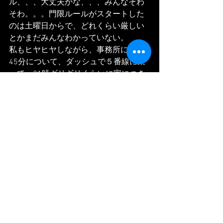
ル、、、大丈夫かな、、、みんなそわ
そわ。。。門限ルールがスタートした
のは土曜日からで、どれくらい厳しい
とかまだみんなわかっていない。
私もヒヤヒヤしながら、事務所に20時
45分について、ダッシュで５番線に乗
って、21時ギリギリくらいに家につき
ました。本当に人が歩いてなかっ
た、、何よりトイレに行きたくって大
ピンチでした。
なんだかそんなてんやわんやな３泊4日
でした。
Le jour dernière, comme 2eme et 3eme,,, 
tres doucement et lentement de faire 
tournage,,, beaucoup de discussion 
jusqu'a 6h matin chaque fois...
donc dernier jour sera juste prepare et 