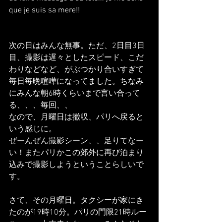
que je suis sa mere!!
次の日はみんな無事。ただ、2日目3日
目、撮影は遅々としたスピード、こだ
わりなどなど、がぶつかり合いすぎて
毎日毎晩喧嘩になってました。ちなみ
にみんな朝6時くらいまで言い合って
る、、、毎回、、
なので、月曜日は撤収、パリへ戻ると
いう感じに。
ぜーんぜん撮影シーン、、足りてなー
い！またパリかこの郊外に再び泊まり
込みで撮影しようということらしいで
す。
さて、その月曜日。タクシーが家にき
たのが19時10分。パリの門限21時ルー