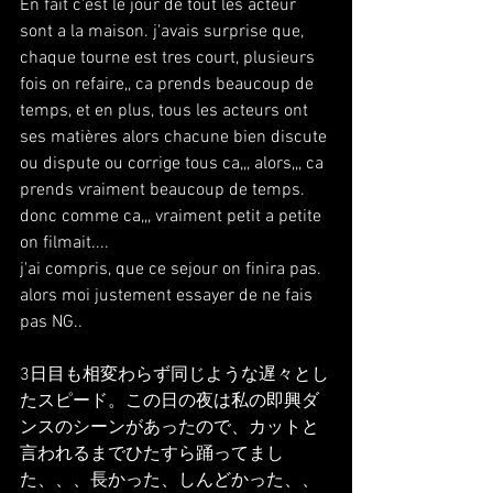
En fait c'est le jour de tout les acteur 
sont a la maison. j'avais surprise que, 
chaque tourne est tres court, plusieurs 
fois on refaire,, ca prends beaucoup de 
temps, et en plus, tous les acteurs ont 
ses matières alors chacune bien discute 
ou dispute ou corrige tous ca,,, alors,,, ca 
prends vraiment beaucoup de temps.
donc comme ca,,, vraiment petit a petite 
on filmait....
j'ai compris, que ce sejour on finira pas.
alors moi justement essayer de ne fais 
pas NG..
3日目も相変わらず同じような遅々とし
たスピード。この日の夜は私の即興ダ
ンスのシーンがあったので、カットと
言われるまでひたすら踊ってまし
た、、、長かった、しんどかった、、