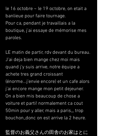
le 16 octobre ~ le 19 octobre, on etait a 
banlieue pour faire tournage.
Pour ca, pendant je travaillais a la 
boutique, j'ai essaye de mémorise mes 
paroles.
LE matin de partir, rdv devant du bureau. 
J'ai deja bien mange chez moi mais 
quand j'y suis arrive, notre équipe a 
achete tres grand croissant 
(énorme...j'envie encore) et un cafe alors 
j'ai encore mange mon petit dejeuner.
On a bien mis beaucoup de chose a 
voiture et parti! normalement ca cout 
50min pour y aller, mais a paris,,, trop 
bouchon,,donc on est arrive la 2 heure.
監督のお義父さんの田舎のお家はとに