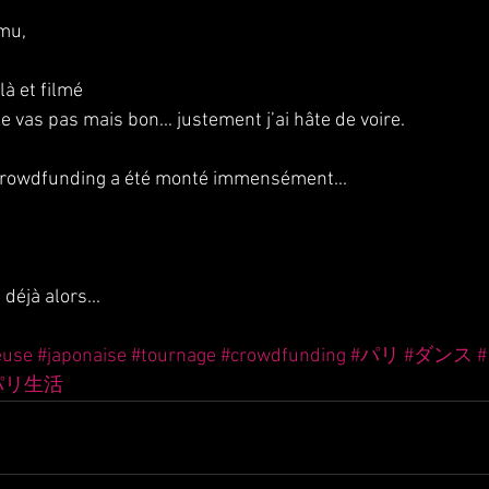
mu,  
là et filmé 
e vas pas mais bon... justement j’ai hâte de voire. 
crowdfunding a été monté immensément... 
déjà alors...
euse
#japonaise
#tournage
#crowdfunding
#パリ
#ダンス
パリ生活