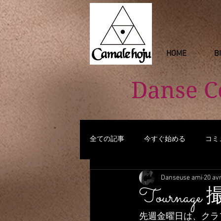
HOME
B
Danse 
全ての記事
今すぐ始める
コミ
Danseuse ami
20 avr
Tournage
先週金曜日は、クラ