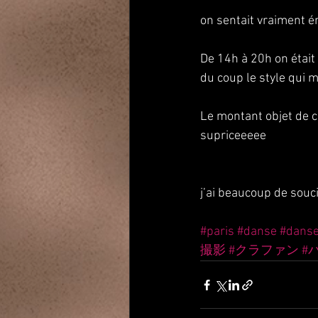
on sentait vraiment é
De 14h à 20h on était 
du coup le style qui m
Le montant objet de 
supriceeeee
j’ai beaucoup de souci 
#paris
#danse
#dans
撮影
#クラファン
#