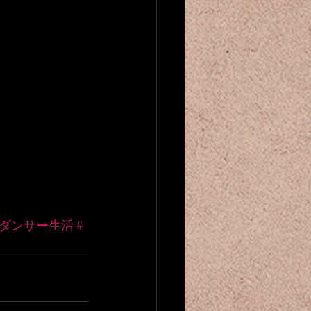
#ダンサー生活
#